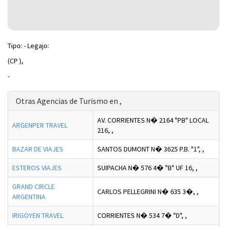
Tipo: - Legajo:
(CP ),
-
Otras Agencias de Turismo en ,
AV. CORRIENTES N� 2164 "PB" LOCAL
ARGENPER TRAVEL
216,
,
BAZAR DE VIAJES
SANTOS DUMONT N� 3625 P.B. "1",
,
ESTEROS VIAJES
SUIPACHA N� 576 4� "B" UF 16,
,
GRAND CIRCLE
CARLOS PELLEGRINI N� 635 3�,
,
ARGENTINA
IRIGOYEN TRAVEL
CORRIENTES N� 534 7� "D",
,