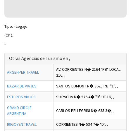
Tipo: - Legajo:
(CP ),
-
Otras Agencias de Turismo en ,
AV. CORRIENTES N� 2164 "PB" LOCAL
ARGENPER TRAVEL
216,
,
BAZAR DE VIAJES
SANTOS DUMONT N� 3625 P.B. "1",
,
ESTEROS VIAJES
SUIPACHA N� 576 4� "B" UF 16,
,
GRAND CIRCLE
CARLOS PELLEGRINI N� 635 3�,
,
ARGENTINA
IRIGOYEN TRAVEL
CORRIENTES N� 534 7� "D",
,