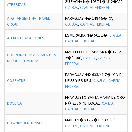
SUIPACHA N� 1087 1�"3"2�"5",
ATERRIZAR
C.A.B.A.
,
CAPITAL FEDERAL
ATG - ARGENTINA TRAVEL
PARAGUAY N� 1484 5�"C",
GROUP
C.A.B.A.
,
CAPITAL FEDERAL
ESMERALDA N� 561 1�,
C.A.B.A.
,
ATI MULTIVACACIONES
CAPITAL FEDERAL
MARCELO T. DE ALVEAR N� 1252
CORPORATE INVESTMENTS &
7� "704",
C.A.B.A.
,
CAPITAL
REPRESENTATIONS
FEDERAL
PARAGUAY N� 633/41 7� "C Y D"
COSPATUR
UF 33 Y PB UF 5,
C.A.B.A.
,
CAPITAL
FEDERAL
FRAY JUSTO SANTA MARIA DE ORO
DOVE VAI
N� 2386 P.B. LOCAL,
C.A.B.A.
,
CAPITAL FEDERAL
MAIPU N� 812 7� DPTO. "C",
DOWNUNDER TRAVEL
C.A.B.A.
,
CAPITAL FEDERAL