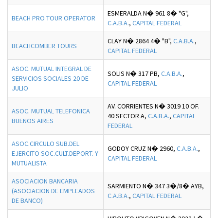
ESMERALDA N� 961 8� "G",
BEACH PRO TOUR OPERATOR
C.A.B.A.
,
CAPITAL FEDERAL
CLAY N� 2864 4� "B",
C.A.B.A.
,
BEACHCOMBER TOURS
CAPITAL FEDERAL
ASOC. MUTUAL INTEGRAL DE
SOLIS N� 317 PB,
C.A.B.A.
,
SERVICIOS SOCIALES 20 DE
CAPITAL FEDERAL
JULIO
AV. CORRIENTES N� 3019 10 OF.
ASOC. MUTUAL TELEFONICA
40 SECTOR A,
C.A.B.A.
,
CAPITAL
BUENOS AIRES
FEDERAL
ASOC.CIRCULO SUB.DEL
GODOY CRUZ N� 2960,
C.A.B.A.
,
EJERCITO SOC.CULT.DEPORT. Y
CAPITAL FEDERAL
MUTUALISTA
ASOCIACION BANCARIA
SARMIENTO N� 347 3�/8� AYB,
(ASOCIACION DE EMPLEADOS
C.A.B.A.
,
CAPITAL FEDERAL
DE BANCO)