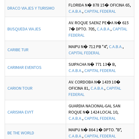
FLORIDA N� 878 15� OFICINA 65,
DRACO VIAJES Y TURISMO
C.A.B.A.
,
CAPITAL FEDERAL
AV. ROQUE SAENZ PE�A N� 615
BUSQUEDA VIAJES
7� DPTO. 705,
C.A.B.A.
,
CAPITAL
FEDERAL
MAIPU N� 712 PB "4",
C.A.B.A.
,
CARIBE TUR
CAPITAL FEDERAL
SUIPACHA N� 771 13� B,
CARIMAR EVENTOS
C.A.B.A.
,
CAPITAL FEDERAL
AV. CORDOBA N� 1439 10�
CARION TOUR
OFICINA 81,
C.A.B.A.
,
CAPITAL
FEDERAL
GUARDIA NACIONAL-GAL SAN
CARISMA EVYT
ROQUE N� 1424 LOCAL 10,
C.A.B.A.
,
CAPITAL FEDERAL
MAIPU N� 864 1� DPTO. "B",
BE THE WORLD
C.A.B.A.
,
CAPITAL FEDERAL